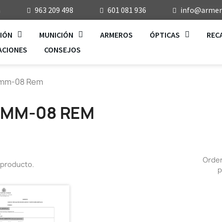
a
963 209 498
601 081 936
info@armeri
IÓN
MUNICIÓN
ARMEROS
ÓPTICAS
REC
ACIONES
CONSEJOS
mm-08 Rem
7MM-08 REM
Orde
 producto.
p