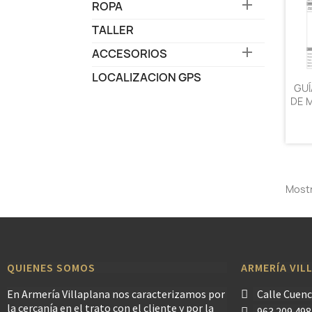

ROPA
TALLER

ACCESORIOS
LOCALIZACION GPS
GUÍ
DE 
Mostr
QUIENES SOMOS
ARMERÍA VIL
En Armería Villaplana nos caracterizamos por
Calle Cuenc
la cercanía en el trato con el cliente y por la
963 209 498