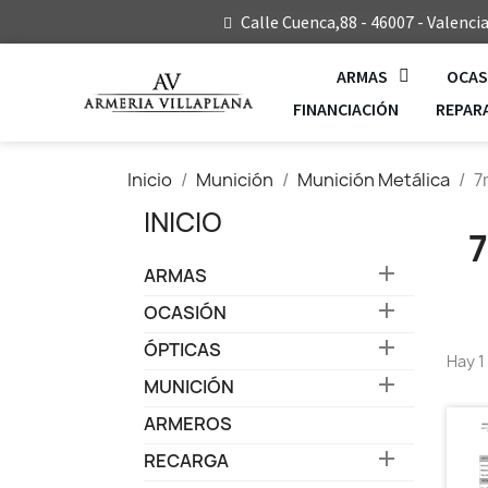
Calle Cuenca,88 - 46007 - Valenci
ARMAS
OCAS
FINANCIACIÓN
REPAR
Inicio
Munición
Munición Metálica
7
INICIO

ARMAS

OCASIÓN

ÓPTICAS
Hay 1

MUNICIÓN
ARMEROS

RECARGA