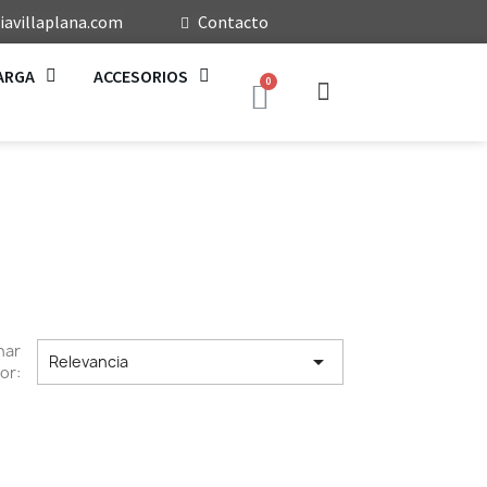
avillaplana.com
Contacto
ARGA
ACCESORIOS
nar

Relevancia
or: