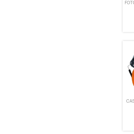
FOT
CA