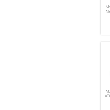
Mo
NE
Mo
AT