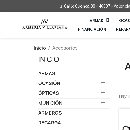
Calle Cuenca,88 - 46007 - Valenci
ARMAS
OCAS
FINANCIACIÓN
REPAR
Inicio
Accesorios
INICIO

ARMAS

OCASIÓN

ÓPTICAS
Hay 8

MUNICIÓN
ARMEROS

RECARGA