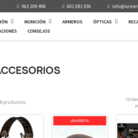
a
963 209 498
601 081 936
info@armeri
IÓN
MUNICIÓN
ARMEROS
ÓPTICAS
REC
ACIONES
CONSEJOS
ACCESORIOS
Orde
8 productos.
p
¡EN OFERTA!