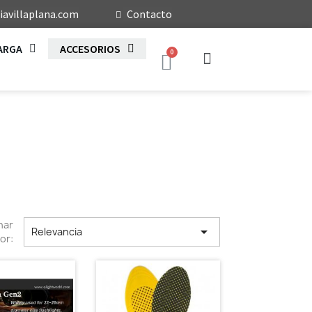
avillaplana.com
Contacto
ARGA
ACCESORIOS
nar

Relevancia
or: