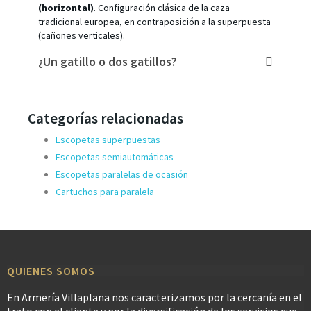
(horizontal)
. Configuración clásica de la caza
tradicional europea, en contraposición a la superpuesta
(cañones verticales).
¿Un gatillo o dos gatillos?
Categorías relacionadas
Escopetas superpuestas
Escopetas semiautomáticas
Escopetas paralelas de ocasión
Cartuchos para paralela
QUIENES SOMOS
En Armería Villaplana nos caracterizamos por la cercanía en el
trato con el cliente y por la diversificación de los servicios que