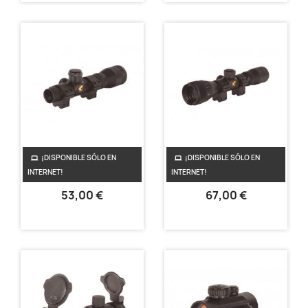
¡DISPONIBLE SÓLO EN
¡DISPONIBLE SÓLO EN
2,5X20 WR COMPACT
COMPACT 4X32 WR
INTERNET!
INTERNET!
53,00 €
67,00 €