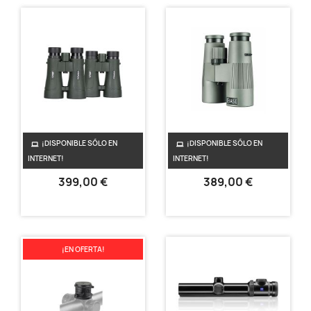
¡DISPONIBLE SÓLO EN
¡DISPONIBLE SÓLO EN
Prismático Titanium
Prismático DELTA
INTERNET!
INTERNET!
Delta Optical ROH
Chase
399,00 €
389,00 €
¡EN OFERTA!