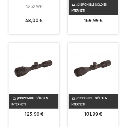
¡DISPONIBLE SÓLO EN
4X32 WR
4-16X50 AO
INTERNET!
48,00 €
169,99 €
¡DISPONIBLE SÓLO EN
¡DISPONIBLE SÓLO EN
4-12X44 AO
3-9X40 AO
INTERNET!
INTERNET!
123,99 €
101,99 €