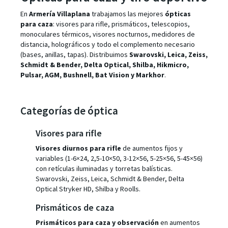
En
Armería Villaplana
trabajamos las mejores
ópticas
para caza
: visores para rifle, prismáticos, telescopios,
monoculares térmicos, visores nocturnos, medidores de
distancia, holográficos y todo el complemento necesario
(bases, anillas, tapas). Distribuimos
Swarovski, Leica, Zeiss,
Schmidt & Bender, Delta Optical, Shilba, Hikmicro,
Pulsar, AGM, Bushnell, Bat Vision y Markhor
.
Categorías de óptica
Visores para rifle
Visores diurnos para rifle
de aumentos fijos y
variables (1-6×24, 2,5-10×50, 3-12×56, 5-25×56, 5-45×56)
con retículas iluminadas y torretas balísticas.
Swarovski, Zeiss, Leica, Schmidt & Bender, Delta
Optical Stryker HD, Shilba y Roolls.
Prismáticos de caza
Prismáticos para caza y observación
en aumentos