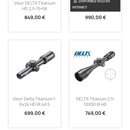
¡DISPONIBLE SÓLO EN
Visor DELTA Titanium
Visor DELTA Titanium
INTERNET!
HD 2,5-15×56
HD SF 4-24x50 HD
849,00 €
990,00 €
Visor Delta Titanium 1-
DELTA Titanium 2.5-
6x24 HD IR 4A S
10X50 IR HD
699,00 €
749,00 €