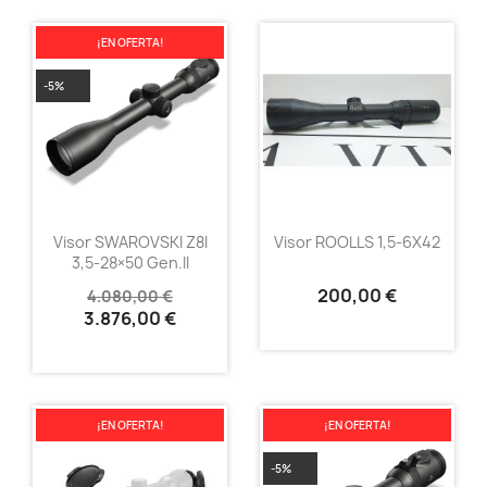
¡EN OFERTA!
-5%
Visor SWAROVSKI Z8I
Visor ROOLLS 1,5-6X42
3,5-28×50 Gen.II
200,00 €
4.080,00 €
3.876,00 €
¡EN OFERTA!
¡EN OFERTA!
-5%