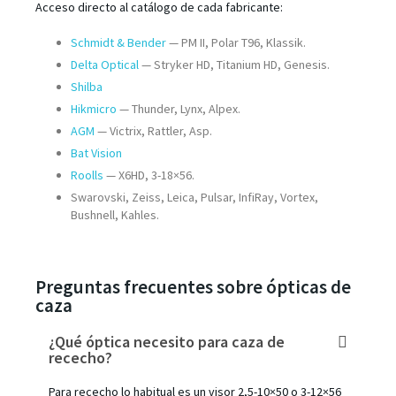
Acceso directo al catálogo de cada fabricante:
Schmidt & Bender
— PM II, Polar T96, Klassik.
Delta Optical
— Stryker HD, Titanium HD, Genesis.
Shilba
Hikmicro
— Thunder, Lynx, Alpex.
AGM
— Victrix, Rattler, Asp.
Bat Vision
Roolls
— X6HD, 3-18×56.
Swarovski, Zeiss, Leica, Pulsar, InfiRay, Vortex,
Bushnell, Kahles.
Preguntas frecuentes sobre ópticas de
caza
¿Qué óptica necesito para caza de
rececho?
Para rececho lo habitual es un visor 2,5-10×50 o 3-12×56