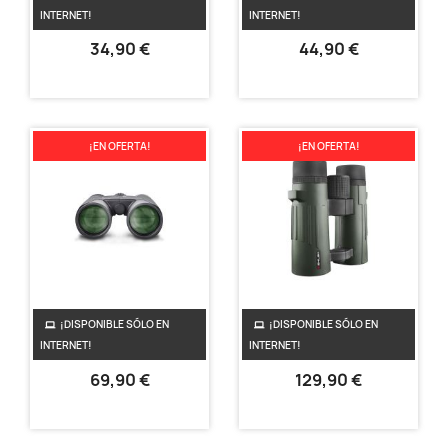
INTERNET!
INTERNET!
7-17x30
8-24x40
34,90 €
44,90 €
¡EN OFERTA!
¡EN OFERTA!
¡DISPONIBLE SÓLO EN
¡DISPONIBLE SÓLO EN
Prismático SHILBA
Prismático SHILBA
INTERNET!
INTERNET!
Outlander
Odissey
69,90 €
129,90 €