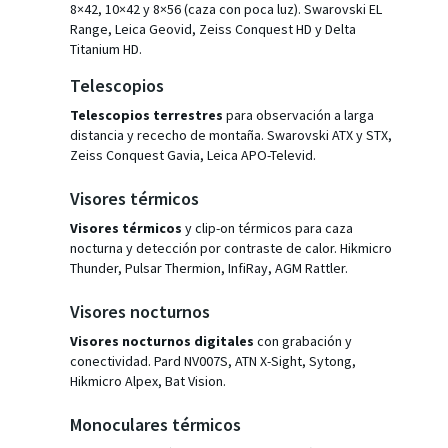
8×42, 10×42 y 8×56 (caza con poca luz). Swarovski EL
Range, Leica Geovid, Zeiss Conquest HD y Delta
Titanium HD.
Telescopios
Telescopios terrestres
para observación a larga
distancia y rececho de montaña. Swarovski ATX y STX,
Zeiss Conquest Gavia, Leica APO-Televid.
Visores térmicos
Visores térmicos
y clip-on térmicos para caza
nocturna y detección por contraste de calor. Hikmicro
Thunder, Pulsar Thermion, InfiRay, AGM Rattler.
Visores nocturnos
Visores nocturnos digitales
con grabación y
conectividad. Pard NV007S, ATN X-Sight, Sytong,
Hikmicro Alpex, Bat Vision.
Monoculares térmicos