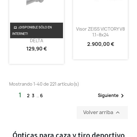
¡DISPONIBLE SÓLO EN
TORRETA BALISTICA 4
Visor ZEISS VICTORY V8
INTERNET!
ANILLOS Para Visores
1.1–8x24
DELTA
2.900,00 €
129,90 €
Mostrando 1-40 de 221 artículo(s)
1

Siguiente
2
3
…
6
Volver arriba

Ópticas para caza y tiro deportivo