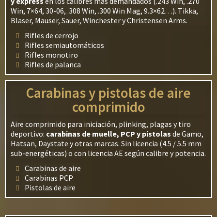
y express
en los calibres más demandados (.243 Win, .270
Win, 7×64, 30-06, .308 Win, .300 Win Mag, 9.3×62…). Tikka,
Blaser, Mauser, Sauer, Winchester y Christensen Arms.
Rifles de cerrojo
Rifles semiautomáticos
Rifles monotiro
Rifles de palanca
Carabinas y pistolas de aire
comprimido
Aire comprimido para iniciación, plinking, plagas y tiro
deportivo:
carabinas de muelle, PCP y pistolas
de Gamo,
Hatsan, Daystate y otras marcas. Sin licencia (4.5 / 5.5 mm
sub-energéticas) o con licencia AE según calibre y potencia.
Carabinas de aire
Carabinas PCP
Pistolas de aire