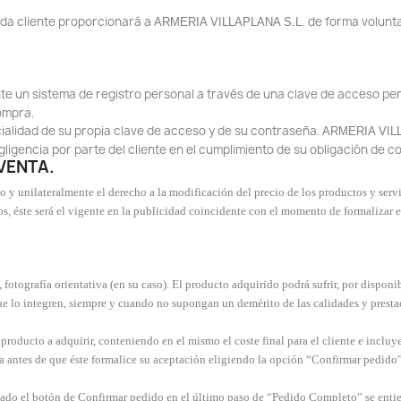
ada cliente proporcionará a
de forma volunta
ARMERIA VILLAPLANA S.L.
ente un sistema de registro personal a través de una clave de acceso p
compra.
ialidad de su propia clave de acceso y de su contraseña.
ARMERIA VIL
ligencia por parte del cliente en el cumplimiento de su obligación de c
VENTA.
ilateralmente el derecho a la modificación del precio de los productos y servici
tos, éste será el vigente en la publicidad coincidente con el momento de formalizar 
, fotografía orientativa (en su caso). El producto adquirido podrá sufrir, por dispon
que lo integren, siempre y cuando no supongan un demérito de las calidades y presta
producto a adquirir, conteniendo en el mismo el coste final para el cliente e incluye
a antes de que éste formalice su aceptación eligiendo la opción “Confirmar pedido
ado el botón de Confirmar pedido en el último paso de “Pedido Completo” se entien