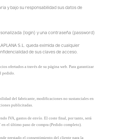
ria y bajo su responsabilidad sus datos de
ersonalizada (login) y una contraseña (password)
queda eximida de cualquier
LAPLANA S.L.
onfidencialidad de sus claves de acceso.
os ofertados a través de su página web. Para garantizar
el pedido.
ibilidad del fabricante, modificaciones no sustanciales en
ciones publicitadas.
ndo IVA, gastos de envío. El coste final, por tanto, será
” en el último paso de compra (Pedido completo).
de prestado el consentimiento del cliente para la