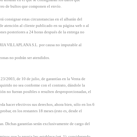
mero de bultos que componen el envío.
rá consignar estas circunstancias en el albarán del
e atención al cliente publicado en su página web o al
ones posteriores a 24 horas después de la entrega no
RMERIA VILLAPLANA S.L. por causa no imputable al
onas no podrán ser atendidos.
3/2003, de 10 de julio, de garantías en la Venta de
quirido no sea conforme con el contrato, dándole la
ción no fueran posibles o resulten desproporcionadas, el
a hacer efectivos sus derechos, ahora bien, sólo en los 6
robar, en los restantes 18 meses (esto es, desde el
cas. Dichas garantías serán exclusivamente de cargo del
inos que la propia ley establece (art. 1), considerando