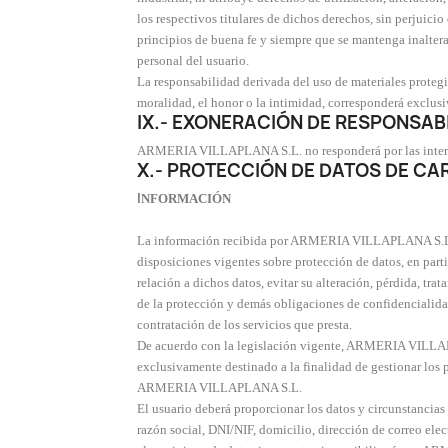
los respectivos titulares de dichos derechos, sin perjuici
principios de buena fe y siempre que se mantenga inalterad
personal del usuario.
La responsabilidad derivada del uso de materiales protegid
moralidad, el honor o la intimidad, corresponderá exclu
IX.- EXONERACIÓN DE RESPONSABI
ARMERIA VILLAPLANA S.L. no responderá por las interrupci
X.- PROTECCIÓN DE DATOS DE C
I
NFORMACIÓN
La información recibida por ARMERIA VILLAPLANA S.L. 
disposiciones vigentes sobre protección de datos, en part
relación a dichos datos, evitar su alteración, pérdida, tr
de la protección y demás obligaciones de confidencialidad 
contratación de los servicios que presta.
De acuerdo con la legislación vigente, ARMERIA VILLAPLAN
exclusivamente destinado a la finalidad de gestionar los 
ARMERIA VILLAPLANA S.L.
El usuario deberá proporcionar los datos y circunstancia
razón social, DNI/NIF, domicilio, dirección de correo elec