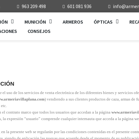
a
963 209 498
601 081 936
info@armeri
IÓN
MUNICIÓN
ARMEROS
ÓPTICAS
REC
ACIONES
CONSEJOS
ACIÓN
ar el uso de los servicios de venta electrónica de los diferentes bienes y servic
w.armeriavillaplana.com
) vendiendo a sus clientes productos de caza, armas de fu
 etc.
n el contrato marco que todos los usuarios que accedan a la página
www.armeriavi
s, la expresión “usuario” comprende cualquier internauta que acceda a la página w
 la presente web se regularán por las condiciones contenidas en el presente co
les, siendo de aplicación las nuevas que acuerde desde el momento de su publicación