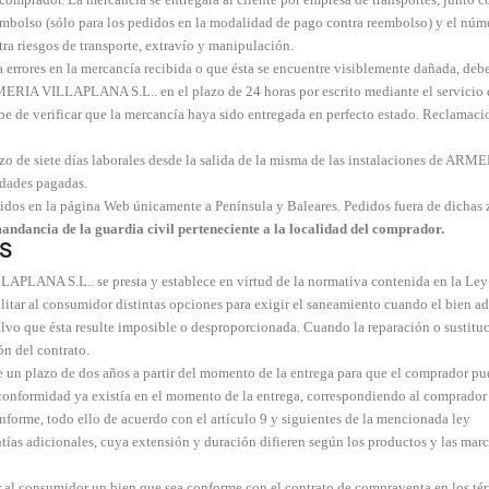
reembolso (sólo para los pedidos en la modalidad de pago contra reembolso) y el nú
a riesgos de transporte, extravío y manipulación.
a errores en la mercancía recibida o que ésta se encuentre visiblemente dañada, debe
MERIA VILLAPLANA S.L.. en el plazo de 24 horas por escrito mediante el servicio d
ebe de verificar que la mercancía haya sido entregada en perfecto estado. Reclamaci
zo de siete días laborales desde la salida de la misma de las instalaciones de A
idades pagadas.
s en la página Web únicamente a Península y Baleares. Pedidos fuera de dichas z
ndancia de la guardia civil perteneciente a la localidad del comprador.
OS
LANA S.L.. se presta y establece en virtud de la normativa contenida en la Ley 2
litar al consumidor distintas opciones para exigir el saneamiento cuando el bien ad
 salvo que ésta resulte imposible o desproporcionada. Cuando la reparación o sustitu
ón del contrato.
 un plazo de dos años a partir del momento de la entrega para que el comprador pued
 conformidad ya existía en el momento de la entrega, correspondiendo al comprador p
onforme, todo ello de acuerdo con el artículo 9 y siguientes de la mencionada ley
tías adicionales, cuya extensión y duración difieren según los productos y las mar
ar al consumidor un bien que sea conforme con el contrato de compraventa en los térm