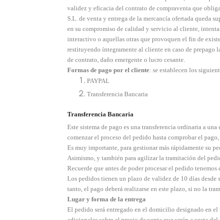
validez y eficacia del contrato de compraventa que o
S.L. de venta y entrega de la mercancía ofertada queda 
en su compromiso de calidad y servicio al cliente, inten
interactivo o aquellas otras que provoquen el fin de existe
restituyendo íntegramente al cliente en caso de prepago 
de contrato, daño emergente o lucro cesante.
Formas de pago por el cliente
: se establecen los siguien
PAYPAL
Transferencia Bancaria
Transferencia Bancaria
Este sistema de pago es una transferencia ordinaria a
comenzar el proceso del pedido hasta comprobar el pago,
Es muy importante, para gestionar más rápidamente su ped
Asimismo, y también para agilizar la tramitación del ped
Recuerde que antes de poder procesar el pedido tenemos 
Los pedidos tienen un plazo de validez de 10 días desde s
tanto, el pago deberá realizarse en este plazo, si no la 
Lugar y forma de la entrega
El pedido será entregado en el domicilio designado en el 
adicionales sobre el precio de venta que serán a costa del