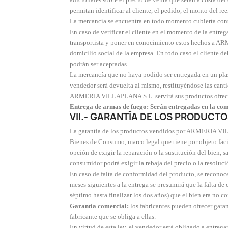
permitan identificar al cliente, el pedido, el monto del 
La mercancía se encuentra en todo momento cubierta contr
En caso de verificar el cliente en el momento de la entreg
transportista y poner en conocimiento estos hechos a AR
domicilio social de la empresa. En todo caso el cliente d
podrán ser aceptadas.
La mercancía que no haya podido ser entregada en un pla
vendedor será devuelta al mismo, restituyéndose las cant
ARMERIA VILLAPLANA S.L. servirá sus productos ofrecido
Entrega de armas de fuego: Serán entregadas en la coma
VII.- GARANTÍA DE LOS PRODUCT
La garantía de los productos vendidos por ARMERIA VILLAP
Bienes de Consumo, marco legal que tiene por objeto faci
opción de exigir la reparación o la sustitución del bien,
consumidor podrá exigir la rebaja del precio o la resoluci
En caso de falta de conformidad del producto, se reconoce
meses siguientes a la entrega se presumirá que la falta de
séptimo hasta finalizar los dos años) que el bien era no c
Garantía comercial:
los fabricantes pueden ofrecer garan
fabricante que se obliga a ellas.
En virtud de esta ley, el vendedor está obligado a entreg