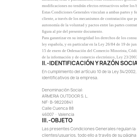
modificaciones no tendrán efectos retroactivos sobre los 
Estas Condiciones Generales vinculan a ambas partes y fo
cliente, a través de los mecanismos de contratación que po
autonomía de la voluntad y pactos entre las partes contrat
figura al pie del presente documento.
Para garantizar en su integridad los derechos de los co
ley española, y en particular en la Ley 26/84 de 19 de j
15 de enero de Ordenación del Comercio Minorista, Códig
de la información y de comercio electrónico, Ley 23/2003
II.-IDENTIFICACIÓN Y RAZÓN SOC
En cumplimiento del artículo 10 de la Ley 34/2002,
identificativos de la empresa.
Denominación Social:
ARMERIA OUTDOOR S. L.
NIF: B-98220841
Calle Cuenca 88
46007 · Valencia
III.-OBJETO
Las presentes Condiciones Generales regulan la 
clientes/usuarios, todo ello a través de su pági