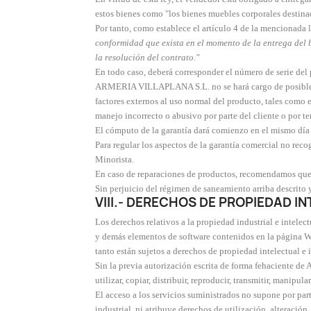
estos bienes como "los bienes muebles corporales destinad
Por tanto, como establece el artículo 4 de la mencionada
conformidad que exista en el momento de la entrega del bi
la resolución del contrato."
En todo caso, deberá corresponder el número de serie d
ARMERIA VILLAPLANA S.L. no se hará cargo de posibles da
factores externos al uso normal del producto, tales como 
manejo incorrecto o abusivo por parte del cliente o por te
El cómputo de la garantía dará comienzo en el mismo día 
Para regular los aspectos de la garantía comercial no re
Minorista.
En caso de reparaciones de productos, recomendamos que el
Sin perjuicio del régimen de saneamiento arriba descrito y
VIII.- DERECHOS DE PROPIEDAD IN
Los derechos relativos a la propiedad industrial e intelect
y demás elementos de software contenidos en la página 
tanto están sujetos a derechos de propiedad intelectual e 
Sin la previa autorización escrita de forma fehaciente d
utilizar, copiar, distribuir, reproducir, transmitir, manipu
El acceso a los servicios suministrados no supone por pa
industrial, ni atribuye derechos de utilización, alteració