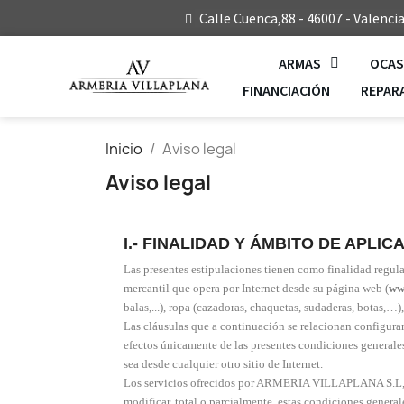
Calle Cuenca,88 - 46007 - Valenci
ARMAS
OCAS
FINANCIACIÓN
REPAR
Inicio
Aviso legal
Aviso legal
I.- FINALIDAD Y ÁMBITO DE APLIC
Las presentes estipulaciones tienen como finalidad regul
mercantil que opera por Internet desde su página web (
ww
balas,...), ropa (cazadoras, chaquetas, sudaderas, botas,…),
Las cláusulas que a continuación se relacionan configura
efectos únicamente de las presentes condiciones generale
sea desde cualquier otro sitio de Internet.
Los servicios ofrecidos por ARMERIA VILLAPLANA S.L, en
modificar, total o parcialmente, estas condiciones genera