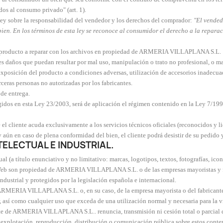
os al consumo privado" (art. 1).
 ley sobre la responsabilidad del vendedor y los derechos del comprador:
"El vended
en. En los términos de esta ley se reconoce al consumidor el derecho a la reparació
el producto a reparar con los archivos en propiedad de ARMERIA VILLAPLANA S.L.
ños que puedan resultar por mal uso, manipulación o trato no profesional, o mal
exposición del producto a condiciones adversas, utilización de accesorios inadecuad
rceras personas no autorizadas por los fabricantes.
de entrega.
cogidos en esta Ley 23/2003, será de aplicación el régimen contenido en la Ley 7/1
 cliente acuda exclusivamente a los servicios técnicos oficiales (reconocidos y lic
 aún en caso de plena conformidad del bien, el cliente podrá desistir de su pedido y
TELECTUAL E INDUSTRIAL.
ual (a título enunciativo y no limitativo: marcas, logotipos, textos, fotografías, ico
Web son propiedad de ARMERIA VILLAPLANA S.L. o de las empresas mayoristas y fabr
industrial y protegidos por la legislación española e internacional.
e ARMERIA VILLAPLANA S.L. o, en su caso, de la empresa mayorista o del fabricante 
lar, así como cualquier uso que exceda de una utilización normal y necesaria para la vi
rte de ARMERIA VILLAPLANA S.L.. renuncia, transmisión ni cesión total o parcial d
n, explotación, reproducción, distribución o comunicación pública sobre estos conten