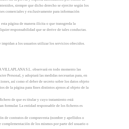
ontenidos, siempre que dicho derecho se ejercite según los
 fines comerciales y exclusivamente para información
 esta página de manera ilícita o que transgreda la
uier responsabilidad que se derive de tales conductas.
pidan a los usuarios utilizar los servicios ofrecidos.
IA VILLAPLANA S.L. observará en todo momento las
cter Personal, y adoptará las medidas necesarias para, en
iones, así como el deber de secreto sobre los datos objeto
s de la página para fines distintos ajenos al objeto de la
chero de que es titular y cuyo tratamiento está
an formular. La entidad responsable de los ficheros es
ción de contratos de compraventa (nombre y apellidos o
a de complementación de los mismos por parte del usuario o