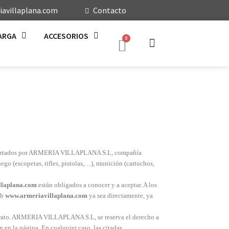
avillaplana.com
Contacto
ARGA
ACCESORIOS
ios ofertados por ARMERIA VILLAPLANA S.L, compañía
ego (escopetas, rifles, pistolas,…), munición (cartuchos,
llaplana.com
están obligados a conocer y a aceptar. A los
eb
www.armeriavillaplana.com
ya sea directamente, ya
ntrato. ARMERIA VILLAPLANA S.L, se reserva el derecho a
 en la página. En cualquier caso, las citadas