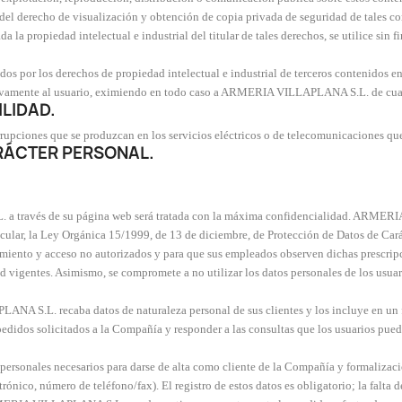
o del derecho de visualización y obtención de copia privada de seguridad de tales c
a la propiedad intelectual e industrial del titular de tales derechos, se utilice sin
os por los derechos de propiedad intelectual e industrial de terceros contenidos en
sivamente al usuario, eximiendo en todo caso a ARMERIA VILLAPLANA S.L. de cualq
LIDAD.
ones que se produzcan en los servicios eléctricos o de telecomunicaciones que im
ARÁCTER PERSONAL.
a través de su página web será tratada con la máxima confidencialidad. ARMER
icular, la Ley Orgánica 15/1999, de 13 de diciembre, de Protección de Datos de Cará
atamiento y acceso no autorizados y para que sus empleados observen dichas prescripc
vigentes. Asimismo, se compromete a no utilizar los datos personales de los usuario
A S.L. recaba datos de naturaleza personal de sus clientes y los incluye en un fi
pedidos solicitados a la Compañía y responder a las consultas que los usuarios pued
s personales necesarios para darse de alta como cliente de la Compañía y formaliza
trónico, número de teléfono/fax). El registro de estos datos es obligatorio; la falt