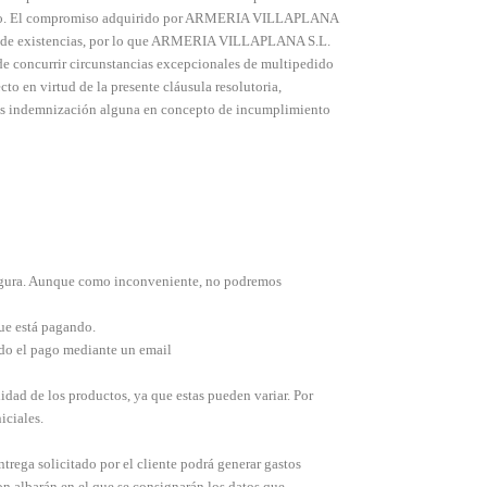
edido. El compromiso adquirido por ARMERIA VILLAPLANA
 fin de existencias, por lo que ARMERIA VILLAPLANA S.L.
de concurrir circunstancias excepcionales de multipedido
cto en virtud de la presente cláusula resolutoria,
rtes indemnización alguna en concepto de incumplimiento
egura. Aunque como inconveniente, no podremos
ue está pagando.
ado el pago mediante un email
idad de los productos, ya que estas pueden variar. Por
iciales.
trega solicitado por el cliente podrá generar gastos
con albarán en el que se consignarán los datos que