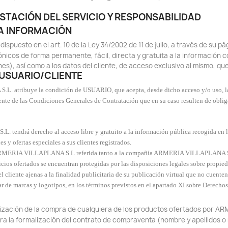
ESTACIÓN DEL SERVICIO Y RESPONSABILIDAD
LA INFORMACIÓN
dispuesto en el art. 10 de la Ley 34/2002 de 11 de julio, a través de su 
ónicos de forma permanente, fácil, directa y gratuita a la información 
nes), así como a los datos del cliente, de acceso exclusivo al mismo, q
 USUARIO/CLIENTE
L. atribuye la condición de USUARIO, que acepta, desde dicho acceso y/o uso, la
nte de las Condiciones Generales de Contratación que en su caso resulten de obl
 tendrá derecho al acceso libre y gratuito a la información pública recogida e
s y ofertas especiales a sus clientes registrados.
 ARMERIA VILLAPLANA S.L referida tanto a la compañía ARMERIA VILLAPLANA S.L.
cios ofertados se encuentran protegidas por las disposiciones legales sobre propiedad
 el cliente ajenas a la finalidad publicitaria de su publicación virtual que no cu
 de marcas y logotipos, en los términos previstos en el apartado XI sobre Derechos 
alización de la compra de cualquiera de los productos ofertados por
ARM
 la formalización del contrato de compraventa (nombre y apellidos o ra