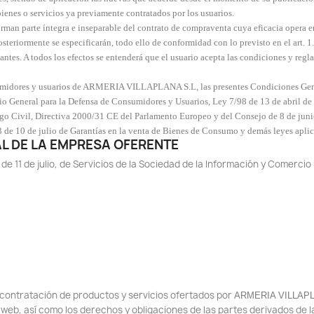
bienes o servicios ya previamente contratados por los usuarios.
rman parte íntegra e inseparable del contrato de compraventa cuya eficacia opera e
steriormente se especificarán, todo ello de conformidad con lo previsto en el art. 
antes. A todos los efectos se entenderá que el usuario acepta las condiciones y regl
nsumidores y usuarios de ARMERIA VILLAPLANA S.L, las presentes Condiciones Gener
unio General para la Defensa de Consumidores y Usuarios, Ley 7/98 de 13 de abril d
o Civil, Directiva 2000/31 CE del Parlamento Europeo y del Consejo de 8 de junio
 de 10 de julio de Garantías en la venta de Bienes de Consumo y demás leyes aplica
IAL DE LA EMPRESA OFERENTE
 de 11 de julio, de Servicios de la Sociedad de la Información y Comerci
contratación de productos y servicios ofertados por
ARMERIA VILLAPL
na web, así como los derechos y obligaciones de las partes derivados 