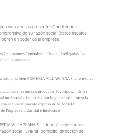
página web y de las presentes Condiciones
comprensiva de su razón social (datos fiscales,
ue obren en poder de la empresa.
s Condiciones Generales de Uso aquí reflejadas. Las
igado cumplimiento
n la misma, si bien ARMERIA VILLAPLANA S.L. se reserva
 como a las marcas, productos, logotipos,… de las
 intelectual e industrial, por lo que no se autoriza la
enten con el consentimiento expreso de ARMERIA
de Propiedad Industrial e Intelectual.
deberá registrar sus
ERIA VILLAPLANA S.L.
zón social, DNI/NIF, domicilio, dirección de