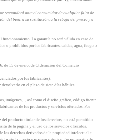
or responderá ante el consumidor de cualquier falta de
n del bien, a su sustitución, a la rebaja del precio y a
 funcionamiento. La garantía no será válida en caso de
os o prohibidos por los fabricantes, caídas, agua, fuego o
996, de 15 de enero, de Ordenación del Comercio
enciados por los fabricantes).
 devolverlo en el plazo de siete días hábiles.
nos, imágenes,..., así como el diseño gráfico, código fuente
icantes de los productos y servicios ofertados. Por
del producto titular de los derechos, no está permitido
sita de la página y el uso de los servicios ofrecidos.
e los derechos derivados de la propiedad intelectual e
idos sin la previa y expresa autorización por escrito de