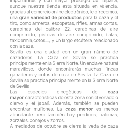
importantes y con mayor prestigio de España,
aunque nuestra tienda esta situada en Valencia,
gracias al comercio online electrónico, le ofrecemos,
una
gran variedad de productos
para la caza y el
tiro, como armeros, escopetas, rifles, armas cortas,
carabinas del calibre 22, carabinas de aire
comprimido, pistolas de aire comprimido, balas,
taxidermia,cotos…., y un largo etcétera relacionado
con la caza.
Sevilla es una ciudad con un gran número de
cazadores.
La Caza en Sevilla se practica
principalmente en la Sierra Norte. Un enclave natural
maravilloso,
donde encontrarás muchas fincas
ganaderas y cotos de caza en Sevilla.
La Caza en
Sevilla se practica principalmente en la Sierra Norte
de Sevilla.
Las
especies cinegéticas de
caza
mayor
características de esta zona son el
venado
o
ciervo y el
jabalí
. Además, también se pueden
encontrar
muflones
. La
caza menor
es menos
abundante pero también hay
perdices
,
palomas
,
zorzales,
conejos
y
zorros
.
A mediados de octubre se cierra la veda de caza