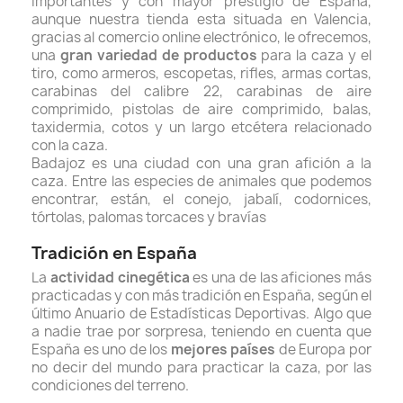
importantes y con mayor prestigio de España,
aunque nuestra tienda esta situada en Valencia,
gracias al comercio online electrónico, le ofrecemos,
una
gran variedad de productos
para la caza y el
tiro, como armeros, escopetas, rifles, armas cortas,
carabinas del calibre 22, carabinas de aire
comprimido, pistolas de aire comprimido, balas,
taxidermia, cotos y un largo etcétera relacionado
con la caza.
Badajoz es una ciudad con una gran afición a la
caza. Entre las especies de animales que podemos
encontrar, están, el conejo, jabalí,
codornices,
tórtolas, palomas torcaces y bravías
Tradición en España
La
actividad cinegética
es una de las aficiones más
practicadas y con más tradición en España, s
egún el
último Anuario de Estadísticas Deportivas.
Algo que
a nadie trae por sorpresa, teniendo en cuenta que
España es uno de los
mejores países
de Europa por
no decir del mundo para practicar la caza, por las
condiciones del terreno.