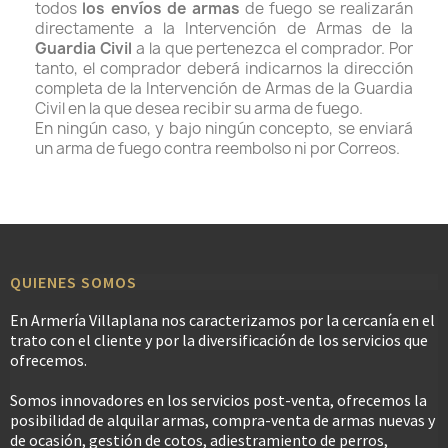
todos
los envíos de armas
de fuego se realizarán
directamente a la Intervención de Armas de la
Guardia Civil
a la que pertenezca el comprador. Por
tanto, el comprador deberá indicarnos la dirección
completa de la Intervención de Armas de la Guardia
Civil en la que desea recibir su arma de fuego.
En ningún caso, y bajo ningún concepto, se enviará
un arma de fuego contra reembolso ni por Correos.
QUIENES SOMOS
En Armería Villaplana nos caracterizamos por la cercanía en el
trato con el cliente y por la diversificación de los servicios que
ofrecemos.
Somos innovadores en los servicios post-venta, ofrecemos la
posibilidad de alquilar armas, compra-venta de armas nuevas y
de ocasión, gestión de cotos, adiestramiento de perros,