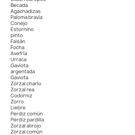
Becada
Agachadizas
Paloma bravía
Conejo
Estornino
pinto
Faisán
Focha
Avefría
Urraca
Gaviota
argentada
Gaviota
Zorzal charlo
Zorzal rea
Codorniz
Zorro
Liebre
Perdiz común
Perdiz pardilla
Zorzal alirojo
Zorzal común