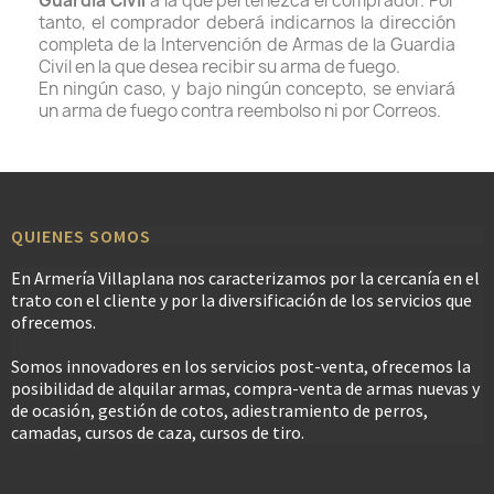
Guardia Civil
a la que pertenezca el comprador. Por
tanto, el comprador deberá indicarnos la dirección
completa de la Intervención de Armas de la Guardia
Civil en la que desea recibir su arma de fuego.
En ningún caso, y bajo ningún concepto, se enviará
un arma de fuego contra reembolso ni por Correos.
QUIENES SOMOS
En Armería Villaplana nos caracterizamos por la cercanía en el
trato con el cliente y por la diversificación de los servicios que
ofrecemos.
Somos innovadores en los servicios post-venta, ofrecemos la
posibilidad de alquilar armas, compra-venta de armas nuevas y
de ocasión, gestión de cotos, adiestramiento de perros,
camadas, cursos de caza, cursos de tiro.