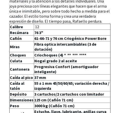
materiales y la atención a los detalles individuales. Una
joya preciosa con líneas elegantes que hacen que el arma
única e inimitable, pero sobre todo hecho a medida para el
cazador. El estilo toma forma y crea una verdadera
expresión de diseño. El tiempo pasa, Rafaello perdura.
Calibre
12
Recámara
76 3"
Cañón
61-66-71 y 76 cm Criogénico Power Bore
Fibra optica intercambiables (3 de
Miras
dotación)
Choques
Criochoques (4) * ** *** ****
Culata
Nogal grado 2 al aceite
Progresiva Confort (amortiguador
Cantonera
inteligente)
Caída al pico
37 mm
Caída al
55 ± 1 mm 45/50/60/65; variación derecha /
talón
izquierda
Depósito
3 cartuchos/2 cartuchos con limitador
Dimensiones
125 cm (Cañón 71 cm)
Peso
3000 kg (Cañón 71 cm)
Estuche, llave, lubricante, anillas curva