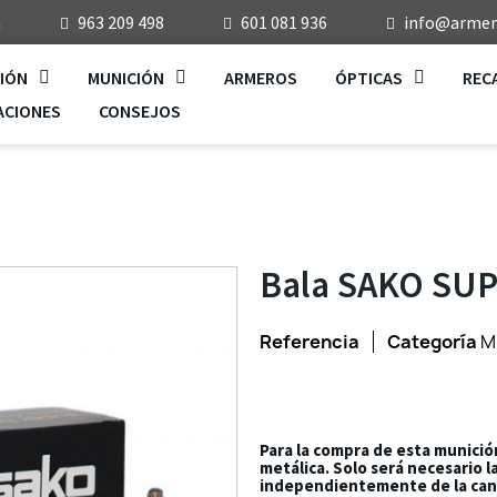
a
963 209 498
601 081 936
info@armeri
IÓN
MUNICIÓN
ARMEROS
ÓPTICAS
REC
ACIONES
CONSEJOS
Bala SAKO SU
Referencia
Categoría
M
Para la compra de esta munició
metálica. Solo será necesario 
independientemente de la can